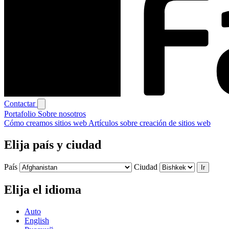
Contactar
Portafolio
Sobre nosotros
Cómo creamos sitios web
Artículos sobre creación de sitios web
Elija país y ciudad
País
Ciudad
Ir
Elija el idioma
Auto
English