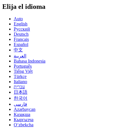
Elija el idioma
Auto
English
Русский
Deutsch
Français
Español
中文
العربية
Bahasa Indonesia
Português
Tiếng Việt
Türkçe
Italiano
עברית
日本語
한국어
فارسی
Azərbaycan
Қазақша
Кыргызча
Oʻzbekcha