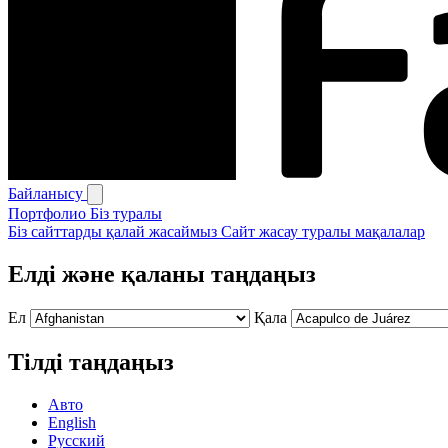
Байланысу
Портфолио
Біз туралы
Біз сайттарды қалай жасаймыз
Сайт жасау туралы мақалалар
Елді және қаланы таңдаңыз
Ел
Қала
Тілді таңдаңыз
Авто
English
Русский