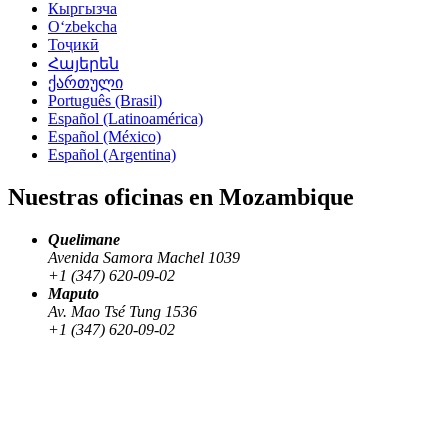
Кыргызча
Oʻzbekcha
Тоҷикӣ
Հայերեն
ქართული
Português (Brasil)
Español (Latinoamérica)
Español (México)
Español (Argentina)
Nuestras oficinas en Mozambique
Quelimane
Avenida Samora Machel 1039
+1 (347) 620-09-02
Maputo
Av. Mao Tsé Tung 1536
+1 (347) 620-09-02