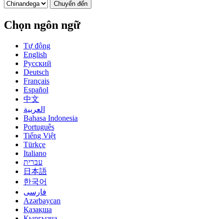
Chuyển đến
Chọn ngôn ngữ
Tự động
English
Русский
Deutsch
Français
Español
中文
العربية
Bahasa Indonesia
Português
Tiếng Việt
Türkçe
Italiano
עברית
日本語
한국어
فارسی
Azərbaycan
Қазақша
Кыргызча