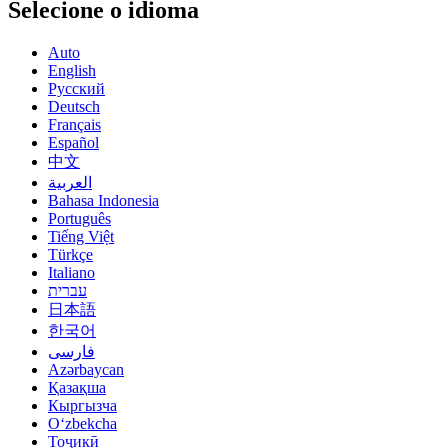
Selecione o idioma
Auto
English
Русский
Deutsch
Français
Español
中文
العربية
Bahasa Indonesia
Português
Tiếng Việt
Türkçe
Italiano
עברית
日本語
한국어
فارسی
Azərbaycan
Қазақша
Кыргызча
Oʻzbekcha
Тоҷикӣ