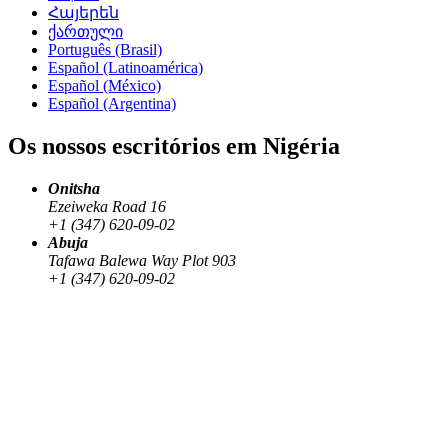
Հայերեն
ქართული
Português (Brasil)
Español (Latinoamérica)
Español (México)
Español (Argentina)
Os nossos escritórios em Nigéria
Onitsha
Ezeiweka Road 16
+1 (347) 620-09-02
Abuja
Tafawa Balewa Way Plot 903
+1 (347) 620-09-02