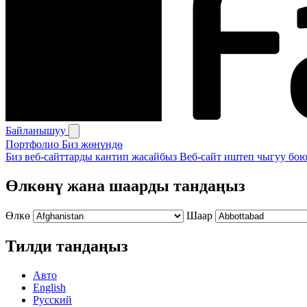
Байланышуу
Портфолио
Биз жөнүндө
Биз веб-сайттарды кантип жасайбыз
Веб-сайт иштеп чыгуу бою
Өлкөнү жана шаарды тандаңыз
Өлкө
Шаар
Тилди тандаңыз
Авто
English
Русский