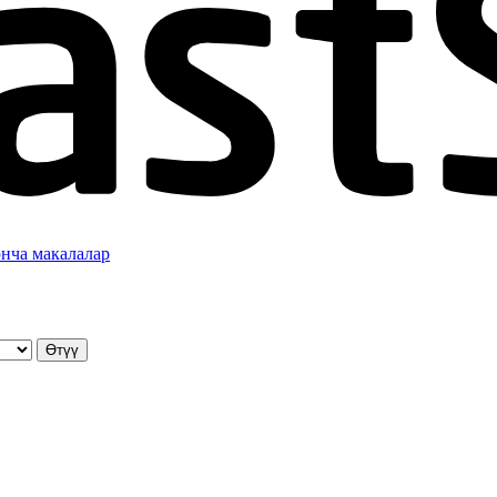
нча макалалар
Өтүү