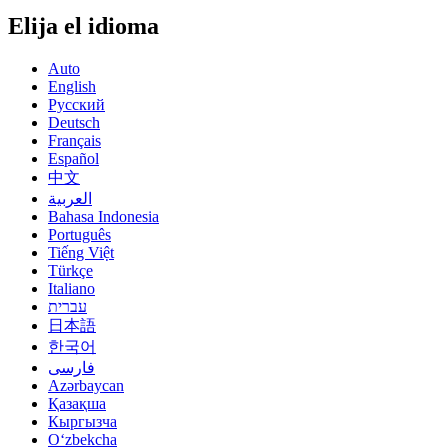
Elija el idioma
Auto
English
Русский
Deutsch
Français
Español
中文
العربية
Bahasa Indonesia
Português
Tiếng Việt
Türkçe
Italiano
עברית
日本語
한국어
فارسی
Azərbaycan
Қазақша
Кыргызча
Oʻzbekcha