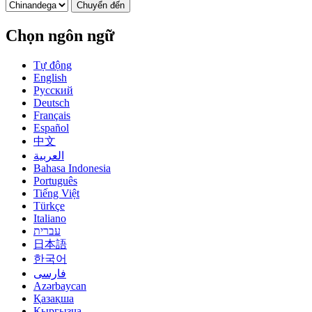
Chuyển đến
Chọn ngôn ngữ
Tự động
English
Русский
Deutsch
Français
Español
中文
العربية
Bahasa Indonesia
Português
Tiếng Việt
Türkçe
Italiano
עברית
日本語
한국어
فارسی
Azərbaycan
Қазақша
Кыргызча